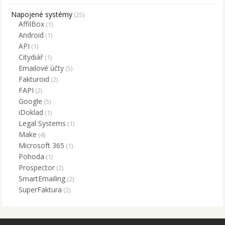
Napojené systémy
(25)
AffilBox
(1)
Android
(1)
API
(1)
Citydiář
(1)
Emailové účty
(5)
Fakturoid
(2)
FAPI
(2)
Google
(5)
iDoklad
(1)
Legal Systems
(1)
Make
(4)
Microsoft 365
(1)
Pohoda
(1)
Prospector
(2)
SmartEmailing
(2)
SuperFaktura
(2)