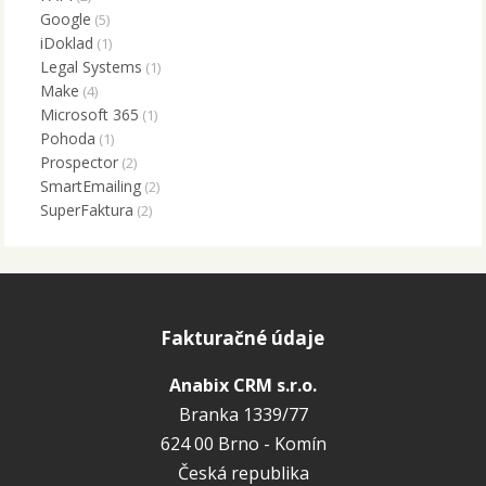
Google
(5)
iDoklad
(1)
Legal Systems
(1)
Make
(4)
Microsoft 365
(1)
Pohoda
(1)
Prospector
(2)
SmartEmailing
(2)
SuperFaktura
(2)
Fakturačné údaje
Anabix CRM s.r.o.
Branka 1339/77
624 00 Brno - Komín
Česká republika