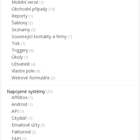
Mobilní verze
(1)
Obchodní případy
(10)
Reporty
(1)
Šablony
(2)
Seznamy
(3)
Související kontakty a firmy
(1)
Tisk
(1)
Triggery
(6)
Úkoly
(7)
Uživatelé
(4)
Vlastni pole
(6)
Webové formuláře
(2)
Napojené systémy
(25)
AffilBox
(1)
Android
(1)
API
(1)
Citydiář
(1)
Emailové účty
(5)
Fakturoid
(2)
FAPI
(2)