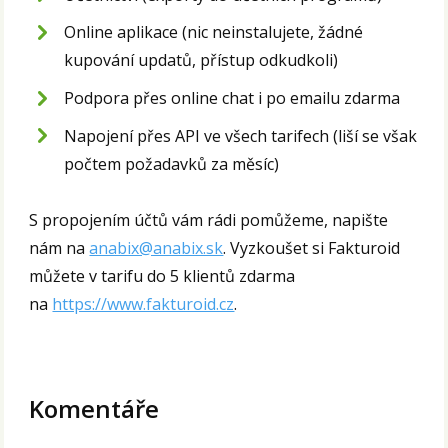
Online aplikace (nic neinstalujete, žádné
kupování updatů, přístup odkudkoli)
Podpora přes online chat i po emailu zdarma
Napojení přes API ve všech tarifech (liší se však
počtem požadavků za měsíc)
S propojením účtů vám rádi pomůžeme, napište
nám na
anabix@anabix.sk
. Vyzkoušet si Fakturoid
můžete v tarifu do 5 klientů zdarma
na
https://www.fakturoid.cz
.
Komentáře