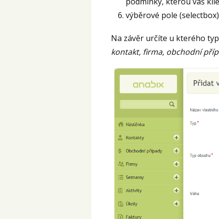
podmínky, kterou váš klie
výběrové pole (selectbox
Na závěr určíte u kterého t
kontakt, firma, obchodní přípa