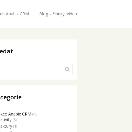
eb Anabix CRM
Blog – články, videa
ledat
tegorie
nkce Anabix CRM
(45)
ktivity
(6)
Faktury
(1)