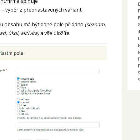
nt/firma splňuje
) – výběr z přednastavených variant
ypu obsahu má být dané pole přidáno
(seznam,
d, úkol, aktivita)
a vše uložíte.