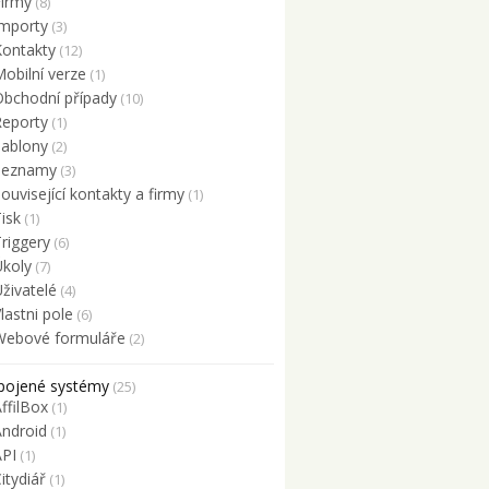
Firmy
(8)
Importy
(3)
Kontakty
(12)
obilní verze
(1)
Obchodní případy
(10)
Reporty
(1)
Šablony
(2)
Seznamy
(3)
ouvisející kontakty a firmy
(1)
isk
(1)
riggery
(6)
Úkoly
(7)
živatelé
(4)
lastni pole
(6)
Webové formuláře
(2)
pojené systémy
(25)
ffilBox
(1)
Android
(1)
API
(1)
itydiář
(1)