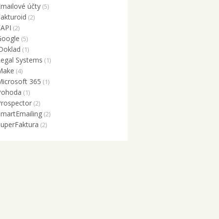
Emailové účty
(5)
Fakturoid
(2)
FAPI
(2)
Google
(5)
iDoklad
(1)
Legal Systems
(1)
Make
(4)
Microsoft 365
(1)
Pohoda
(1)
Prospector
(2)
SmartEmailing
(2)
SuperFaktura
(2)