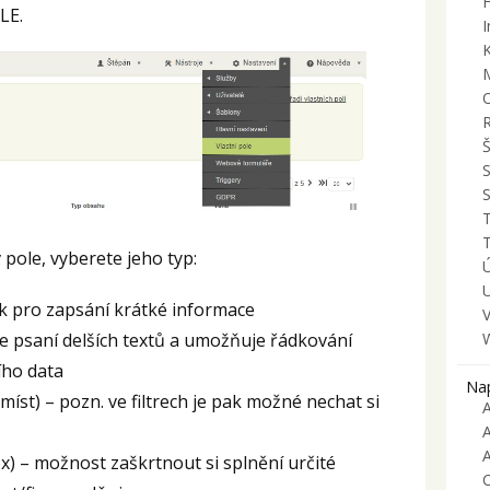
LE.
M
S
T
T
 pole, vyberete jeho typ:
U
ek pro zapsání krátké informace
V
e psaní delších textů a umožňuje řádkování
ího data
Na
míst) – pozn. ve filtrech je pak možné nechat si
A
x) – možnost zaškrtnout si splnění určité
C