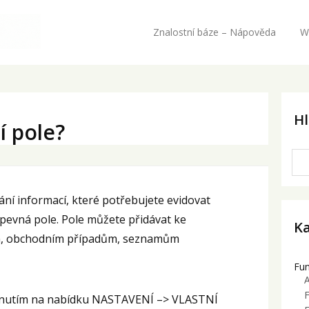
Znalostní báze – Nápověda
W
H
í pole?
vání informací, které potřebujete evidovat
pevná pole. Pole můžete přidávat ke
Ka
m, obchodním případům, seznamům
Fu
A
liknutím na nabídku NASTAVENÍ –> VLASTNÍ