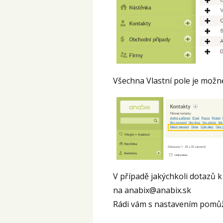
Všechna Vlastní pole je možné
V případě jakýchkoli dotazů 
na anabix@anabix.sk
Rádi vám s nastavením pomů