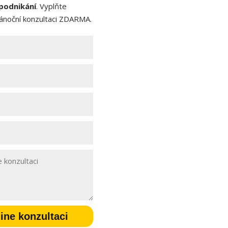
podnikání
. Vyplňte
 Vánoční konzultaci ZDARMA.
ine konzultaci