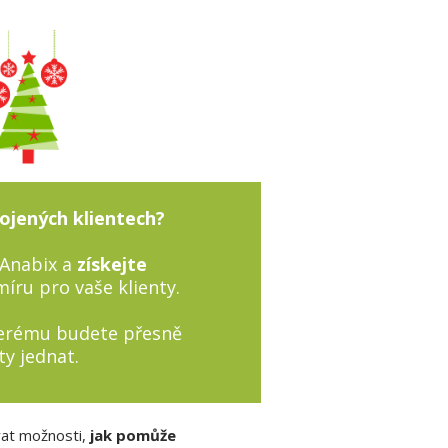
kojených klientech?
 Anabix a
získejte
íru pro vaše klienty.
terému budete přesně
ty jednat.
at možnosti,
jak pomůže