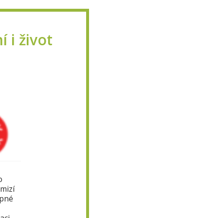
i život
o
mizí
apné
aci