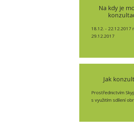
Na kdy je mo
konzultac
18.12. - 22.12.2017 
29.12.2017
Jak konzul
Prostřednictvím Sky
s využitím sdílení ob