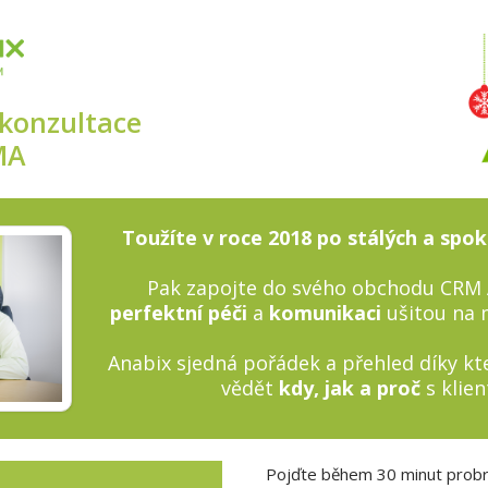
 konzultace
MA
Toužíte v roce 2018 po stálých a spo
Pak zapojte do svého obchodu CRM
perfektní péči
a
komunikaci
ušitou na m
Anabix sjedná pořádek a přehled díky k
vědět
kdy, jak a proč
s klien
Pojďte během 30 minut probr