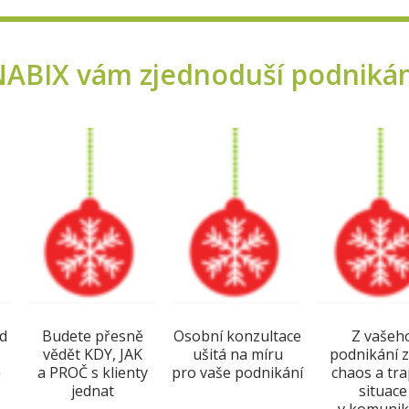
BIX vám zjednoduší podnikání 
ed
Budete přesně
Osobní konzultace
Z vašeh
vědět KDY, JAK
ušitá na míru
podnikání z
ě
a PROČ s klienty
pro vaše podnikání
chaos a tr
jednat
situace
v komunik