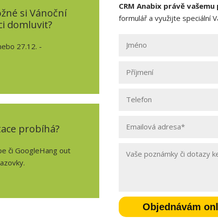
CRM Anabix právě vašemu 
žné si Vánoční
formulář a využijte speciální
i domluvit?
nebo 27.12. -
tace probíhá?
pe či GoogleHang out
razovky.
Objednávám onl