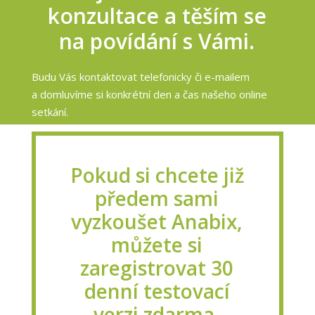
konzultace a těším se
na povídání s Vámi.
Budu Vás kontaktovat telefonicky či e-mailem
a domluvíme si konkrétní den a čas našeho online
setkání.
Pokud si chcete již
předem sami
vyzkoušet Anabix,
můžete si
zaregistrovat 30
denní testovací
verzi zdarma.