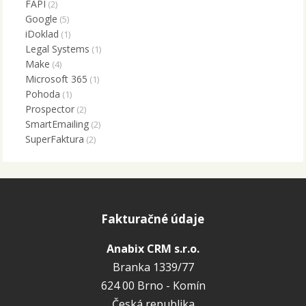
FAPI
(2)
Google
(5)
iDoklad
(1)
Legal Systems
(1)
Make
(4)
Microsoft 365
(1)
Pohoda
(1)
Prospector
(2)
SmartEmailing
(2)
SuperFaktura
(2)
Fakturačné údaje
Anabix CRM s.r.o.
Branka 1339/77
624 00 Brno - Komín
Česká republika