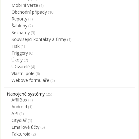
Mobilní verze
(1)
Obchodní případy
(10)
Reporty
(1)
Šablony
(2)
Seznamy
(3)
Související kontakty a firmy
(1)
Tisk
(1)
Triggery
(6)
Úkoly
(7)
Uživatelé
(4)
Vlastni pole
(6)
Webové formuláře
(2)
Napojené systémy
(25)
AffilBox
(1)
Android
(1)
API
(1)
Citydiář
(1)
Emailové účty
(5)
Fakturoid
(2)