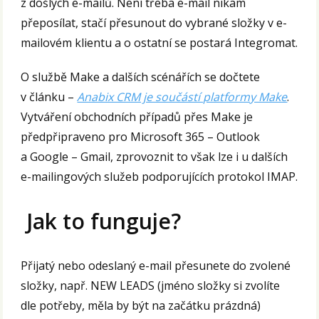
z došlých e-mailů. Není třeba e-mail nikam
přeposílat, stačí přesunout do vybrané složky v e-
mailovém klientu a o ostatní se postará Integromat.
O službě Make a dalších scénářích se dočtete
v článku –
Anabix CRM je součástí platformy Make
.
Vytváření obchodních případů přes Make je
předpřipraveno pro Microsoft 365 – Outlook
a Google – Gmail, zprovoznit to však lze i u dalších
e-mailingových služeb podporujících protokol IMAP.
Jak to funguje?
Přijatý nebo odeslaný e-mail přesunete do zvolené
složky, např. NEW LEADS (jméno složky si zvolíte
dle potřeby, měla by být na začátku prázdná)