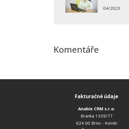
04/2023
Komentáře
Fakturačné údaje
Anabix CRM s.r.o.
Branka 1339/77
624 00 Brno - Komín