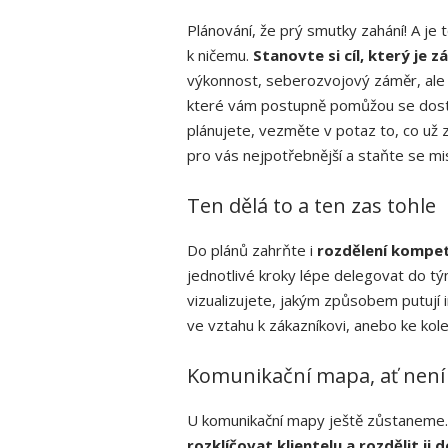
Plánování, že prý smutky zahání! A je 
k ničemu.
Stanovte si cíl, který je
výkonnost, seberozvojový záměr, ale i
které vám postupně pomůžou se dostat
plánujete, vezměte v potaz to, co už z
pro vás nejpotřebnější a staňte se mi
Ten dělá to a ten zas tohle
Do plánů zahrňte i
rozdělení kompet
jednotlivé kroky lépe delegovat do t
vizualizujete, jakým způsobem putují i
ve vztahu k zákazníkovi, anebo ke kole
Komunikační mapa, ať nen
U komunikační mapy ještě zůstaneme
rozklíčovat klientelu a rozdělit ji 