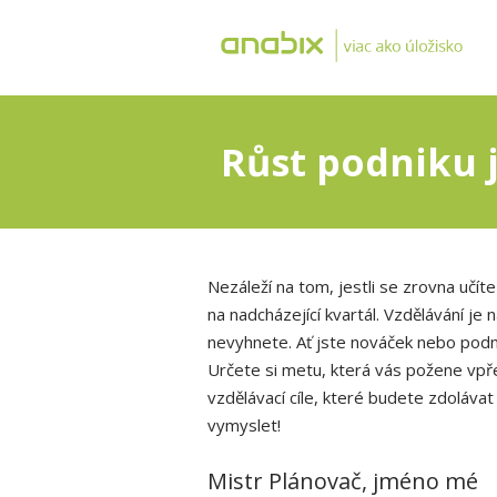
Růst podniku je
Nezáleží na tom, jestli se zrovna učí
na nadcházející kvartál. Vzdělávání je 
nevyhnete. Ať jste nováček nebo podni
Určete si metu, která vás požene vpře
vzdělávací cíle, které budete zdolávat
vymyslet!
Mistr Plánovač, jméno mé