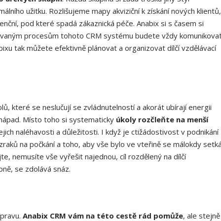
lního užitku. Rozlišujeme mapy akviziční k získání nových klientů,
etenční, pod které spadá zákaznická péče. Anabix si s časem si
zovaným procesům tohoto CRM systému budete vždy komunikova
ixu tak můžete efektivně plánovat a organizovat dílčí vzdělávací
lů, které se neslučují se zvládnutelností a akorát ubírají energii
ší nápad. Místo toho si systematicky
úkoly rozčleňte na menší
jich naléhavosti a důležitosti. I když je ctižádostivost v podnikání
ázraků na počkání a toho, aby vše bylo ve vteřině se málokdy setk
jte, nemusíte vše vyřešit najednou, cíl rozdělený na dílčí
ně, se zdolává snáz.
ípravu.
Anabix CRM vám na této cestě rád pomůže
, ale stejně