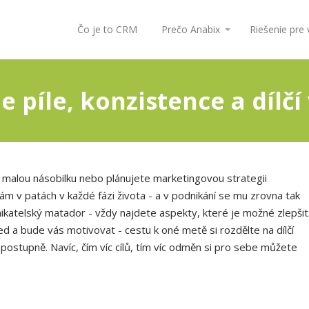
Čo je to CRM
Prečo Anabix
Riešenie pre
 píle, konzistence a dílčí 
te malou násobilku nebo plánujete marketingovou strategii
nám v patách v každé fázi života - a v podnikání se mu zrovna tak
katelský matador - vždy najdete aspekty, které je možné zlepšit
d a bude vás motivovat - cestu k oné metě si rozdělte na dílčí
 postupně. Navíc, čím víc cílů, tím víc odměn si pro sebe můžete