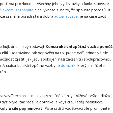
 potřeba prozkoumat všechny jeho vychytávky a funkce, abyste
funkcemi seznámíte
a navyknete si na to, že spousta procesů už
že si s nimi poradí stará dobrá
automatizace
, je na čase začít
hují, druzí je vyhledávají.
Konstruktivní zpětná vazba pomůž
cílů.
Dostáváme tak odpovědi na to, jak se daří jednotlivé cíle
 možnost zjistit, jak jsou spokojení naši zákazníci i spolupracovníci.
ní Anabixu k získání zpětné vazby je
dotazník
, který si můžete
cím.
 na vavřínech ani si malovat vzdušné zámky. Růžové brýle odložte,
yž brýle, tak raději dioptrické, a když cíle, raději realistické.
koly a cíle pojmenovat.
Poté si dílčí vzdělávací cíle promítněte