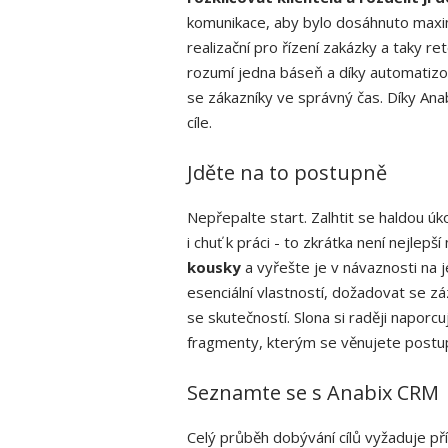
komunikace, aby bylo dosáhnuto maximá
realizační pro řízení zakázky a taky r
rozumí jedna báseň a díky automati
se zákazníky ve správný čas. Díky Anab
cíle.
Jděte na to postupně
Nepřepalte start. Zalhtit se haldou úko
i chuť k práci - to zkrátka není nejlep
kousky
a vyřešte je v návaznosti na je
esenciální vlastností, dožadovat se z
se skutečností. Slona si raději naporcu
fragmenty, kterým se věnujete postup
Seznamte se s Anabix CRM
Celý průběh dobývání cílů vyžaduje př