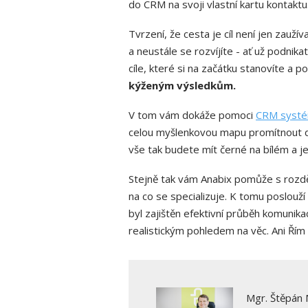
do CRM na svoji vlastní kartu kontaktu
Tvrzení, že cesta je cíl není jen zauží
a neustále se rozvíjíte - ať už podnik
cíle, které si na začátku stanovíte a 
kýženým výsledkům.
V tom vám dokáže pomoci
CRM systé
celou myšlenkovou mapu promítnout do s
vše tak budete mít černé na bílém a j
Stejně tak vám Anabix pomůže s rozd
na co se specializuje. K tomu poslouží
byl zajištěn efektivní průběh komunik
realistickým pohledem na věc. Ani Řím 
Mgr. Štěpán 