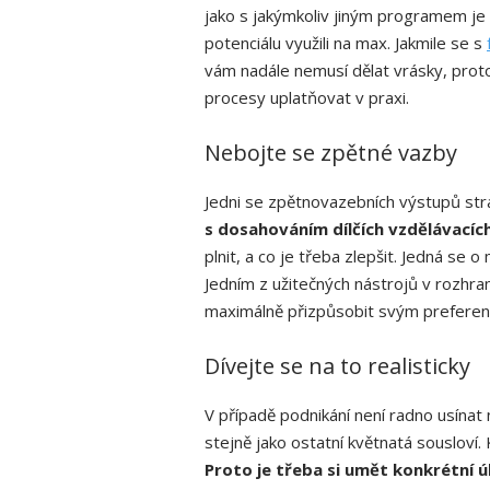
jako s jakýmkoliv jiným programem je
potenciálu využili na max. Jakmile se s
vám nadále nemusí dělat vrásky, proto
procesy uplatňovat v praxi.
Nebojte se zpětné vazby
Jedni se zpětnovazebních výstupů strac
s dosahováním dílčích vzdělávacích 
plnit, a co je třeba zlepšit. Jedná se o
Jedním z užitečných nástrojů v rozhra
maximálně přizpůsobit svým preferen
Dívejte se na to realisticky
V případě podnikání není radno usínat
stejně jako ostatní květnatá sousloví. Kd
Proto
je třeba si umět konkrétní ú