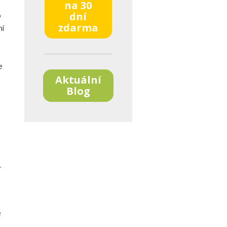
na 30
dní
o
zdarma
ní
e
Aktuální
Blog
t.
e