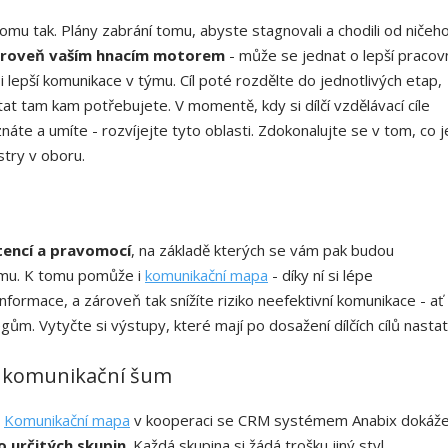
tomu tak. Plány zabrání tomu, abyste stagnovali a chodili od ničeh
 zároveň vaším hnacím motorem
- může se jednat o lepší pracov
 lepší komunikace v týmu. Cíl poté rozdělte do jednotlivých etap,
 tam kam potřebujete. V momentě, kdy si dílčí vzdělávací cíle
náte a umíte - rozvíjejte tyto oblasti. Zdokonalujte se v tom, co j
stry v oboru.
encí a pravomocí
, na základě kterých se vám pak budou
ýmu. K tomu pomůže i
komunikační mapa
- díky ní si lépe
nformace, a zároveň tak snížíte riziko neefektivní komunikace - ať
gům. Vytyčte si výstupy, které mají po dosažení dílčích cílů nasta
í komunikační šum
.
Komunikační mapa
v kooperaci se CRM systémem Anabix dokáž
do určitých skupin
. Každá skupina si žádá trošku jiný styl