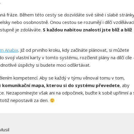
.
vaná fráze. Během této cesty se dozvídáte své silné i slabé stránky
atelsky nebo osobnostně. Onou cestou se rozumějí i dílčí vzdělávac
postupně je zdoláváte.
S každou nabitou znalostí jste blíž a blíž
m Anabix
. Již od prvního kroku, kdy začínáte plánovat, si můžete
vojí vlastní karty v tomto systému, rozčlenit plány na dílčí cíle 
ednotlivé úspěchy si budete moci odškrtávat.
ělením kompetencí. Aby se každý v týmu věnoval tomu v tom,
 i
komunikační mapa, kterou si do systému převedete
, aby
ace. Nezapomínejte však ani na odpočinek, buďte k sobě upřímní a 
totiž nepostavili za den.
Musil