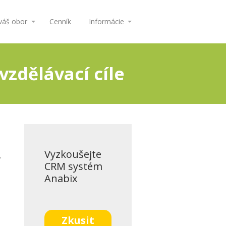
 váš obor
Cenník
Informácie
vzdělávací cíle
Vyzkoušejte
.
CRM systém
Anabix
Zkusit