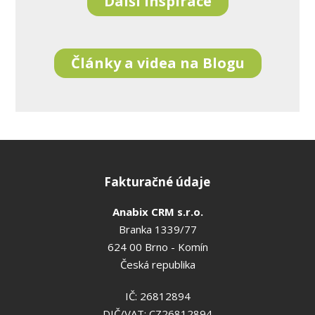
Další inspirace
Články a videa na Blogu
Fakturačné údaje
Anabix CRM s.r.o.
Branka 1339/77
624 00 Brno - Komín
Česká republika
IČ: 26812894
DIČ/VAT: CZ26812894