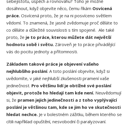
sebejistotu, úspěch a rovnováhu? Toho je možné
dosáhnout, když objevíte něco, čemu říkám
Osvícená
práce.
Osvícená proto, že je na ni posvíceno světlem
vědomí. To znamená, že jasně zvědomuje proč děláte to
co děláte a důležité souvislosti s tím spojené. Ale také
proto, že
je to práce, kterou můžete dát největší
hodnotu sobě i světu.
Zároveň je to práce přivádějící
vás do pocitu jednoty a přítomnosti.
Základem takové práce je objevení vašeho
nejhlubšího poslání
. A toto poslání objevíte, když si
uvědomíte, v jaké nejhlubší zkušenosti pramení vaše
jedinečnost.
Pro většinu lidí je obtížné své poslání
objevit, protože ho hledají tam kde není.
Neuvědomují
si, že
pramen jejich jedinečnosti a z toho vyplývající
poslání je většinou tam, kde se jim ho ve skutečnosti
hledat nechce.
Je v bolestném zážitku, během kterého se
cítili například opuštění, nesvobodní či paralyzovaní.