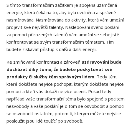
S tímto transformačním zážitkem je spojena uzamčená
energie, která čeká na to, aby byla uvolněna a správně
nasměrována. Nasměrována do aktivity, která vám umožní
projevit své největší talenty. Následování svého poslání
za pomoci přirozených talentů vám umožní se sebejistě
konfrontovat se svým transformačním tématem. Tím
budete získávat přístup k další a další energii.
Ke zmiňované konfrontaci a zároveň
uzdravování bude
docházet díky tomu, že budete poskytovat své
produkty či služby těm správným lidem.
Tedy těm,
které dokážete nejvíce pochopit, kterým dokážete nejvíce
pomoci a kteří vás dokáží nejvíce ocenit. Pokud tedy
například vaše transformační téma bylo spojené s pocitem
nesvobody a vaše poslání je o tom se osvobodit a pomoci
se osvobodit ostatním, potom ti, kterým můžete nejvíce
posloužit jsou lidé toužící po svobodě.