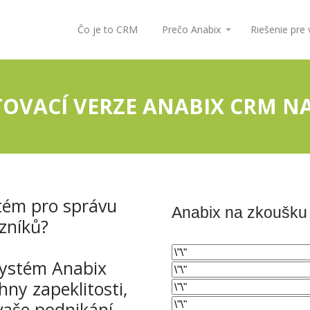
Čo je to CRM
Prečo Anabix
Riešenie pre
TOVACÍ VERZE ANABIX CRM N
tém pro správu
Anabix na zkoušku
zníků?
systém Anabix
hny zapeklitosti,
vaše podnikání.