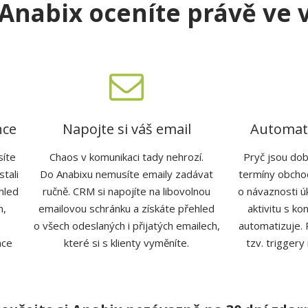
Anabix ocen
í
te pr
á
v
ě
ve 
nce
Napojte si váš email
Automati
síte
Chaos v komunikaci tady nehrozí.
Pryč jsou doby
tali
Do Anabixu nemusíte emaily zadávat
termíny obcho
hled
ručně. CRM si napojíte na libovolnou
o návaznosti úk
h,
emailovou schránku a získáte přehled
aktivitu s ko
o všech odeslaných i přijatých emailech,
automatizuje.
nce
které si s klienty vyměníte.
tzv. triggery