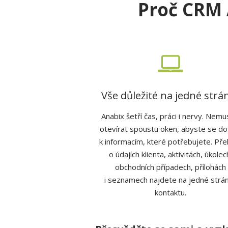
Pro
č
CRM
Vše důležité na jedné strá
Anabix šetří čas, práci i nervy. Nemu
otevírat spoustu oken, abyste se dos
k informacím, které potřebujete. Pře
o údajích klienta, aktivitách, úkolec
obchodních případech, přílohách
i seznamech najdete na jedné strá
kontaktu.