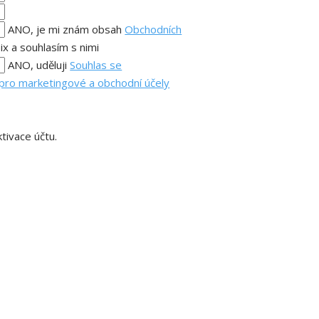
ANO, je mi znám obsah
Obchodních
ix a souhlasím s nimi
ANO, uděluji
Souhlas se
pro marketingové a obchodní účely
tivace účtu.