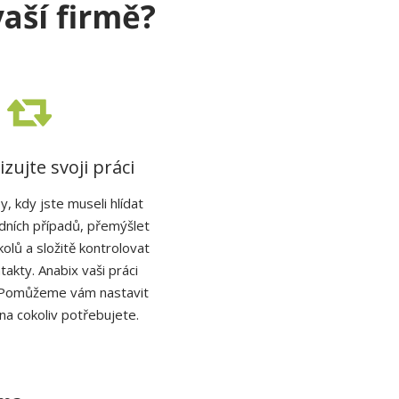
va
ší
firm
ě
?
zujte svoji práci
, kdy jste museli hlídat
dních případů, přemýšlet
olů a složitě kontrolovat
ntakty. Anabix vaši práci
 Pomůžeme vám nastavit
 na cokoliv potřebujete.