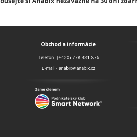
koušejte si Anabix nezávazně na 30 dní zdar
Obchod a informácie
Telefón- (+420) 778 431 876
E-mail - anabix@anabix.cz