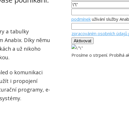
podmínek
užívání služby Anab
ry a tabulky
zpracováním osobních údajů 
m Anabix. Díky němu
Aktivovat
zkách a už nikoho
Prosíme o strpení. Probíhá ak
kou.
hled o komunikaci
užít i propojení
kturační programy, e-
 systémy.