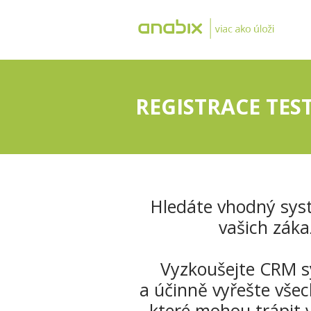
REGISTRACE TES
Hledáte vhodný sys
vašich záka
Vyzkoušejte CRM 
a účinně vyřešte všec
které mohou trápit 