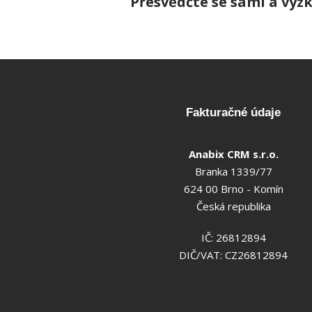
Přesvědčte se sami a vyz
Fakturačné údaje
Anabix CRM s.r.o.
Branka 1339/77
624 00 Brno - Komín
Česká republika
IČ: 26812894
DIČ/VAT: CZ26812894