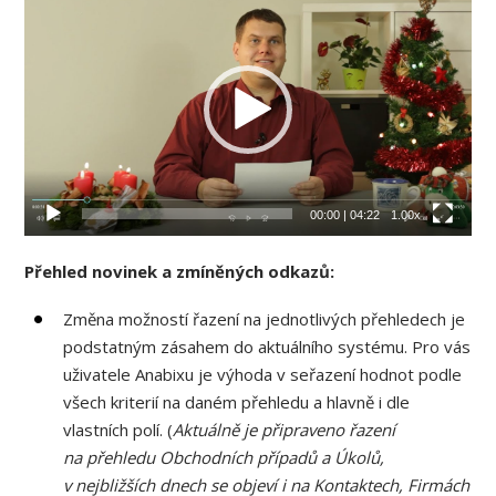
přehrávač
00:00
|
04:22
1.00x
Přehled novinek a zmíněných odkazů:
Změna možností řazení na jednotlivých přehledech je
podstatným zásahem do aktuálního systému. Pro vás
uživatele Anabixu je výhoda v seřazení hodnot podle
všech kriterií na daném přehledu a hlavně i dle
vlastních polí. (
Aktuálně je připraveno řazení
na přehledu Obchodních případů a Úkolů,
v nejbližších dnech se objeví i na Kontaktech, Firmách