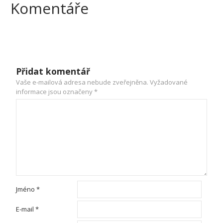
Komentáře
Přidat komentář
Vaše e-mailová adresa nebude zveřejněna.
Vyžadované
informace jsou označeny
*
Jméno
*
E-mail
*