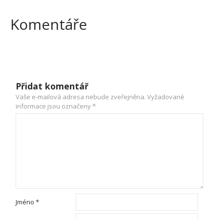
Komentáře
Přidat komentář
Vaše e-mailová adresa nebude zveřejněna.
Vyžadované
informace jsou označeny
*
Jméno
*