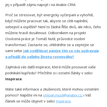
jej v případě zájmu napojit i na Anabix CRM.
Proč se stresovat, být energicky vyčerpaní a vyhořelí,
když můžete pracovat tak, abyste se cítili naplnění,
sebejistí a úspěšní? Není to žádná Říše divů, ale něco, čeho
můžete hravě dosáhnout. Odborníkem na projekt
Osvícená práce je Tomáš Nutil, průvodce osobní
transformací. Zastavte se, ohlédněte se a zeptejte se
sami sebe
Jak vydělávat peníze tím co vás uzdravuje
a přináší do vašeho života rovnováhu?
Zajímává vás další inspirace, která může posouvat vaše
podnikání kupředu? Přečtěte si i ostatní články v sekci
Inspirace
.
Máte také informace a zkušenosti, které mohou ostatním
pomoci? Napište mi na
stepan.musil@anabix.cz
, i Váš
článek se může objevit v sekci
Inspirace
.