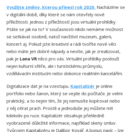
Využijte změny, kterou přinesl rok 2020.
Nacházíme se
v digitální době, díky které se nám otevřely nové
příležitosti. Jednou z příležitostí jsou virtuální prohlídky.
Ptáte se jak na to? V současnosti nikdo nemáme možnost
se setkávat osobně, natož navštívit muzeum, galerii,
koncert aj. Pokud jste kreativní a rádi tvoříte nové věci
nebo máte jen dobré nápady a nevíte, jak je zrealizovat,
pak je
Lana VR
něco pro vás. Virtuální prohlídky poslouží
nejen kulturní sféře, ale i turistickému průmyslu,
vzdělávacím institucím nebo dokonce realitním kancelářím.
Digitalizace dat je na vzestupu.
Kapitalizér
je online
portfolio nebo šanon, který se vejde do počítače. Je velmi
praktický, a to nejen tím, že jej nemusíte kopírovat nebo
z něj otírat prach. Prostě a jednoduše jej můžete mít
kdekoliv po ruce. Kapitalizér obsahuje přehledně
vyobrazené důležité informace, například skeny smluv.
Tvůrcem Kapitalizéru je Dalibor Kovář. A bonus navíc – lze