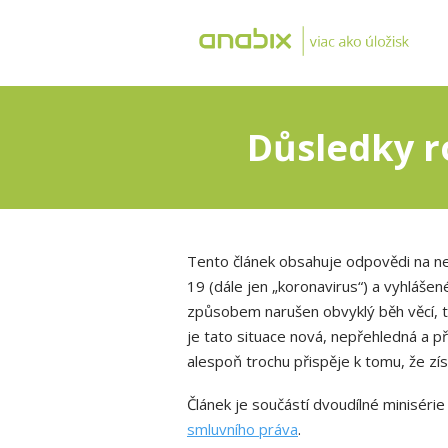
Důsledky r
Tento článek obsahuje odpovědi na nej
19 (dále jen „koronavirus“) a vyhláše
způsobem narušen obvyklý běh věcí, tak
je tato situace nová, nepřehledná a p
alespoň trochu přispěje k tomu, že zí
Článek je součástí dvoudílné miniséri
smluvního práva
.