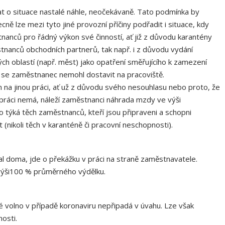
at o situace nastalé náhle, neočekávaně. Tato podmínka by
cně lze mezi tyto jiné provozní příčiny podřadit i situace, kdy
nců pro řádný výkon své činností, ať již z důvodu karantény
nanců obchodních partnerů, tak např. i z důvodu vydání
ch oblastí (např. měst) jako opatření směřujícího k zamezení
y se zaměstnanec nemohl dostavit na pracoviště.
a jinou práci, ať už z důvodu svého nesouhlasu nebo proto, že
práci nemá, náleží zaměstnanci náhrada mzdy ve výši
týká těch zaměstnanců, kteří jsou připraveni a schopni
 (nikoli těch v karanténě či pracovní neschopnosti).
l doma, jde o překážku v práci na straně zaměstnavatele.
výši100 % průměrného výdělku.
 volno v případě koronaviru nepřipadá v úvahu. Lze však
osti.