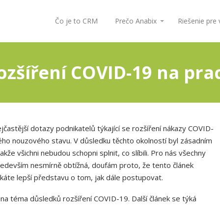
Čo je to CRM
Prečo Anabix
Riešenie pre
ozšíření COVID-19 na pra
častější dotazy podnikatelů týkající se rozšíření nákazy COVID-
ného nouzového stavu. V důsledku těchto okolností byl zásadním
že všichni nebudou schopni splnit, co slíbili. Pro nás všechny
ředevším nesmírně obtížná, doufám proto, že tento článek
skáte lepší představu o tom, jak dále postupovat.
e na téma důsledků rozšíření COVID-19. Další článek se týká