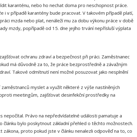
řídit karanténu, nebo ho nechat doma pro neschopnost práce.
 i v případě karantény bude pracovat. V takovém případě platí,
 práci mzda nebo plat, nenáleží mu za dobu výkonu práce v době
ady mzdy, popřípadě od 15. dne jejího trvání nepřísluší výplata
jišťovat ochranu zdraví a bezpečnost při práci. Zaměstnanec
okud má důvodně za to, že práce bezprostředně a závažným
raví. Takové odmítnutí není možné posuzovat jako nesplnění
í zaměstnanců myslet a využít některé z výše nastíněných
oproti meetingům, zajišťovat desinfekční prostředky na
 nás nepočítal. Právo na nepředvídatelné události pamatuje a
o článku bylo poskytnout základní přehled o těchto možnostech.
xt zákona, proto pokud jste v článku nenalezli odpověď na to, co