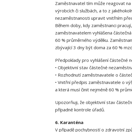
Zaměstnavatel tím může reagovat na 
výrobcích či službách, a to z jakéhoko
nezaměstnanosti upravit vnitřním pře
Během doby, kdy zaměstnanci pracují,
zaměstnavatelem vyhlášena částečná 
60 % průměrného výdělku. Zaměstnanc
zbývající 3 dny být doma za 60 % mzd
Předpoklady pro vyhlášení částečné ne
• Objektivní stav částečné nezaměstn
• Rozhodnutí zaměstnavatele o částe
• Vnitřní předpis zaměstnavatele o vý
a která musí činit nejméně 60 % prům
Upozorňuji, že objektivní stav částeč
případné kontrole úřadů.
6. Karanténa
V případě pochybností o zdravotní z