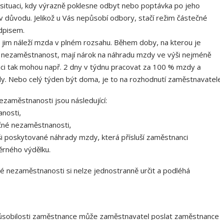
situaci, kdy výrazně poklesne odbyt nebo poptávka po jeho
liv důvodu. Jelikož u Vás nepůsobí odbory, stačí režim částečné
dpisem.
 jim náleží mzda v plném rozsahu. Během doby, na kterou je
nezaměstnanost, mají nárok na náhradu mzdy ve výši nejméně
i tak mohou např. 2 dny v týdnu pracovat za 100 % mzdy a
y. Nebo celý týden být doma, je to na rozhodnutí zaměstnavatele
zaměstnanosti jsou následující:
anosti,
čné nezaměstnanosti,
ši poskytované náhrady mzdy, která přísluší zaměstnanci
ěrného výdělku.
né nezaměstnanosti si nelze jednostranně určit a podléhá
působilosti zaměstnance může zaměstnavatel poslat zaměstnance