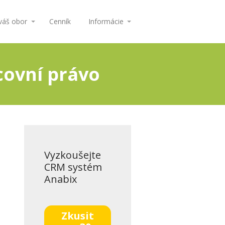
 váš obor
Cenník
Informácie
covní právo
Vyzkoušejte
CRM systém
Anabix
Zkusit