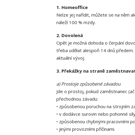
1. Homeoffice
Nelze jej nařídit, můžete se na něm 
náleží 100 % mzdy.
2. Dovolená
Opět je možná dohoda o čerpání dovol
třeba udělat alespoň 14 dnů předem. C
aktuální vývoj.
3. Překážky na straně zaměstnava
a) Prostoje způsobené závadou
Jde o prostoj, pokud zaměstnanec (ač 
přechodnou závadu:
• způsobenou poruchou na strojním z
• v dodávce surovin nebo pohonné síly
• způsobenou chybnými pracovními po
• jinými provozními příčinami.