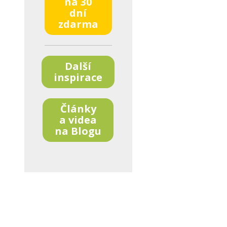
na 30
dní
zdarma
Další
inspirace
Články
a videa
na Blogu