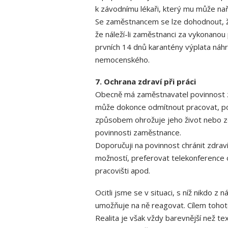
k závodnímu lékaři, který mu může na
Se zaměstnancem se lze dohodnout, že
že náleží-li zaměstnanci za vykonanou
prvních 14 dnů karantény výplata náhr
nemocenského.
7. Ochrana zdraví při práci
Obecně má zaměstnavatel povinnost za
může dokonce odmítnout pracovat, p
způsobem ohrožuje jeho život nebo zd
povinnosti zaměstnance.
Doporučuji na povinnost chránit zdrav
možností, preferovat telekonference 
pracovišti apod.
Ocitli jsme se v situaci, s níž nikdo z
umožňuje na ně reagovat. Cílem tohot
Realita je však vždy barevnější než te