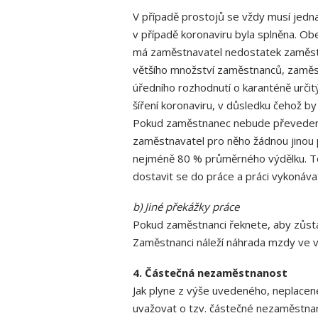
V případě prostojů se vždy musí jedn
v případě koronaviru byla splněna. Obe
má zaměstnavatel nedostatek zaměstna
většího množství zaměstnanců, zaměst
úředního rozhodnutí o karanténě určitý
šíření koronaviru, v důsledku čehož b
Pokud zaměstnanec nebude převeden n
zaměstnavatel pro něho žádnou jinou 
nejméně 80 % průměrného výdělku. To 
dostavit se do práce a práci vykonávat
b) Jiné překážky práce
Pokud zaměstnanci řeknete, aby zůsta
Zaměstnanci náleží náhrada mzdy ve 
4. Částečná nezaměstnanost
Jak plyne z výše uvedeného, neplacené
uvažovat o tzv. částečné nezaměstnan