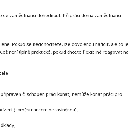
ale se zaměstnanci dohodnout. Při práci doma zaměstnanci
ené. Pokud se nedohodnete, lze dovolenou nařídit, ale to je
ož není úplně praktické, pokud chcete flexibilně reagovat na
tele
připraven či schopen práci konat) nemůže konat práci pro
ařízení (zaměstnancem nezaviněnou),
,
dklady,