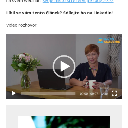
na svém webináři.
Svoje místo si rezervujte tady >>>>
Líbil se vám tento článek? Sdílejte ho na LinkedIn!
Video rozhovor:
Video
přehrávač
00:00
|
09:07
1.00x