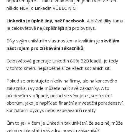
nepotřebujete… Tak to znamená jen jednu věc: Že ten
někdo NEVÍ o LinkedIn VŮBEC NIC!
LinkedIn je úplně jiný, než Facebook.
A právě díky tomu
je celosvětově nejúspěšnější sítí pro byznys.
Díky svým unikátním vlastnostem a kvalitám je
skvělým
nástrojem pro získávání zákazníků
.
Celosvětově generuje LinkedIn 80% B2B leadů, je tedy
v tomto směru nejúspěšnější ze všech sociálních sítí.
Pokud se orientujete nikoliv na firmy, ale na koncového
zákazníka, i vy zde můžete najít své zákazníky. A to
především v případě, pokud se věnujete „seriózním“
oborům, jako je například finanční a investiční poradenství,
konzultační byznys nebo vzdělávání či reality.
Čím to je? V čem je LinkedIn tak unikátní, že se z něj může
velmi rychle stát i váš zdroj nových zákazníků?