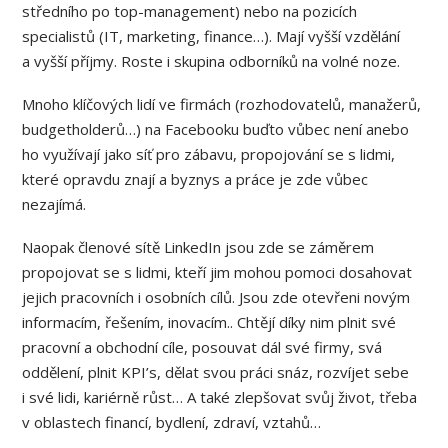
středního po top-management) nebo na pozicích
specialistů (IT, marketing, finance…). Mají vyšší vzdělání
a vyšší příjmy. Roste i skupina odborníků na volné noze.
Mnoho klíčových lidí ve firmách (rozhodovatelů, manažerů,
budgetholderů…) na Facebooku buďto vůbec není anebo
ho využívají jako síť pro zábavu, propojování se s lidmi,
které opravdu znají a byznys a práce je zde vůbec
nezajímá.
Naopak členové sítě LinkedIn jsou zde se záměrem
propojovat se s lidmi, kteří jim mohou pomoci dosahovat
jejich pracovních i osobních cílů. Jsou zde otevřeni novým
informacím, řešením, inovacím.. Chtějí díky nim plnit své
pracovní a obchodní cíle, posouvat dál své firmy, svá
oddělení, plnit KPI’s, dělat svou práci snáz, rozvíjet sebe
i své lidi, kariérně růst… A také zlepšovat svůj život, třeba
v oblastech financí, bydlení, zdraví, vztahů…