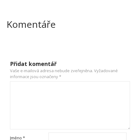
Komentáře
Přidat komentář
Vaše e-mailová adresa nebude zveřejněna.
Vyžadované
informace jsou označeny
*
Jméno
*